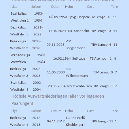
Liga
Saison
Datum
Heim
Gast
Tore
Bezirksliga
1953-
06.09.1953
SpVg. Heepen
TBV Lemgo
0
11
Westfalen 1
1954
Bezirksliga
2021-
17.10.2021
TSC Steinheim
TBV Lemgo
0
11
Westfalen 3
2022
Bezirksliga
2025-
VfR
09.11.2025
TBV Lemgo
4
11
Westfalen 3
2026
Borgentreich
Verbandsliga
1963-
16.02.1964
SuS Lage
TBV Lemgo
1
8
Westfalen 1
1964
Bezirksliga
2002-
TuS
11.05.2003
TBV Lemgo
0
7
Westfalen 3
2003
Willebadessen
Bezirksliga
2003-
23.05.2004
TuS Ovenhausen
TBV Lemgo
0
7
Westfalen 3
2004
Höchste Auswärtsniederlagen (aller vorliegenden
Paarungen)
Liga
Saison
Datum
Heim
Gast
Tore
Bezirksliga
2012-
FC Rot-Weiß
04.11.2012
TBV Lemgo
11
1
Westfalen 1
2013
Kirchlengern