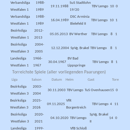
Verbandsliga
1988-
SuS Stadtlohn
19.11.1988
TBV Lemgo
10
0
Westfalen 1
1989
19/20
Verbandsliga
1988-
DSC Arminia
16.04.1989
TBV Lemgo
10
1
Westfalen 1
1989
Bielefeld II
Bezirksliga
2012-
05.05.2013
BV Werther
TBV Lemgo
8
1
Westfalen 1
2013
Bezirksliga
2004-
12.12.2004
SpVg. Brakel
TBV Lemgo
8
1
Westfalen 3
2005
Landesliga
1966-
BV Bad
30.04.1967
TBV Lemgo
8
1
Westfalen 1
1967
Lippspringe
Torreichste Spiele (aller vorliegenden Paarungen)
Liga
Saison
Datum
Heim
Gast
Tore
Bezirksliga
2003-
30.11.2003
TBV Lemgo
TuS Ovenhausen
15
0
Westfalen 3
2004
Bezirksliga
2025-
VfR
09.11.2025
TBV Lemgo
4
11
Westfalen 3
2026
Borgentreich
Bezirksliga
2020-
SpVg. Brakel
04.10.2020
TBV Lemgo
14
0
Westfalen 3
2021
II
Landesliga
1999-
VfB Schloß