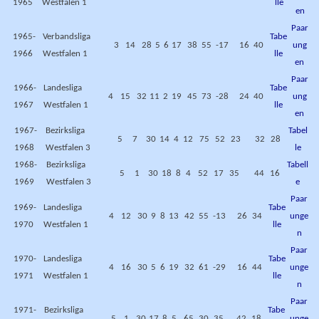
1965
Westfalen 1
lle
en
Paar
1965-
Verbandsliga
Tabe
3
14
28
5
6
17
38
55
-17
16
40
ung
1966
Westfalen 1
lle
en
Paar
1966-
Landesliga
Tabe
4
15
32
11
2
19
45
73
-28
24
40
ung
1967
Westfalen 1
lle
en
1967-
Bezirksliga
Tabel
5
7
30
14
4
12
75
52
23
32
28
1968
Westfalen 3
le
1968-
Bezirksliga
Tabell
5
1
30
18
8
4
52
17
35
44
16
1969
Westfalen 3
e
Paar
1969-
Landesliga
Tabe
4
12
30
9
8
13
42
55
-13
26
34
unge
1970
Westfalen 1
lle
n
Paar
1970-
Landesliga
Tabe
4
16
30
5
6
19
32
61
-29
16
44
unge
1971
Westfalen 1
lle
n
Paar
1971-
Bezirksliga
Tabe
5
1
30
17
8
5
65
30
35
42
18
unge