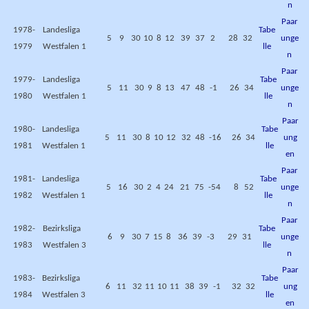
n
Paar
1978-
Landesliga
Tabe
5
9
30
10
8
12
39
37
2
28
32
unge
1979
Westfalen 1
lle
n
Paar
1979-
Landesliga
Tabe
5
11
30
9
8
13
47
48
-1
26
34
unge
1980
Westfalen 1
lle
n
Paar
1980-
Landesliga
Tabe
5
11
30
8
10
12
32
48
-16
26
34
ung
1981
Westfalen 1
lle
en
Paar
1981-
Landesliga
Tabe
5
16
30
2
4
24
21
75
-54
8
52
unge
1982
Westfalen 1
lle
n
Paar
1982-
Bezirksliga
Tabe
6
9
30
7
15
8
36
39
-3
29
31
unge
1983
Westfalen 3
lle
n
Paar
1983-
Bezirksliga
Tabe
6
11
32
11
10
11
38
39
-1
32
32
ung
1984
Westfalen 3
lle
en