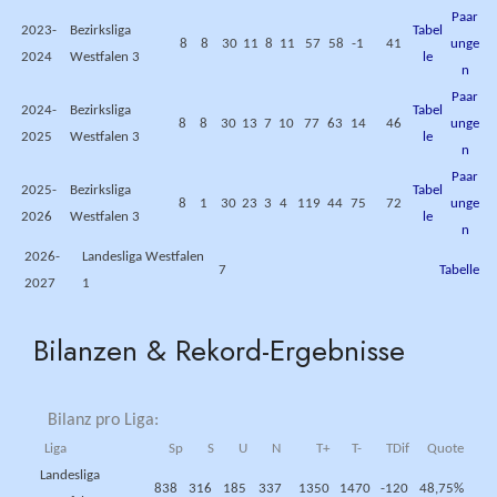
Paar
2023-
Bezirksliga
Tabel
8
8
30
11
8
11
57
58
-1
41
unge
2024
Westfalen 3
le
n
Paar
2024-
Bezirksliga
Tabel
8
8
30
13
7
10
77
63
14
46
unge
2025
Westfalen 3
le
n
Paar
2025-
Bezirksliga
Tabel
8
1
30
23
3
4
119
44
75
72
unge
2026
Westfalen 3
le
n
2026-
Landesliga Westfalen
7
Tabelle
2027
1
Bilanzen & Rekord-Ergebnisse
Bilanz pro Liga:
Liga
Sp
S
U
N
T+
T-
TDif
Quote
Landesliga
838
316
185
337
1350
1470
-120
48,75%