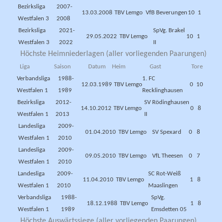
Bezirksliga
2007-
13.03.2008
TBV Lemgo
VfB Beverungen
10
1
Westfalen 3
2008
Bezirksliga
2021-
SpVg. Brakel
29.05.2022
TBV Lemgo
10
1
Westfalen 3
2022
II
Höchste Heimniederlagen (aller vorliegenden Paarungen)
Liga
Saison
Datum
Heim
Gast
Tore
Verbandsliga
1988-
1. FC
12.03.1989
TBV Lemgo
0
10
Westfalen 1
1989
Recklinghausen
Bezirksliga
2012-
SV Rödinghausen
14.10.2012
TBV Lemgo
0
8
Westfalen 1
2013
II
Landesliga
2009-
01.04.2010
TBV Lemgo
SV Spexard
0
8
Westfalen 1
2010
Landesliga
2009-
09.05.2010
TBV Lemgo
VfL Theesen
0
7
Westfalen 1
2010
Landesliga
2009-
SC Rot-Weiß
11.04.2010
TBV Lemgo
1
8
Westfalen 1
2010
Maaslingen
Verbandsliga
1988-
SpVg.
18.12.1988
TBV Lemgo
1
8
Westfalen 1
1989
Emsdetten 05
Höchste Auswärtssiege (aller vorliegenden Paarungen)