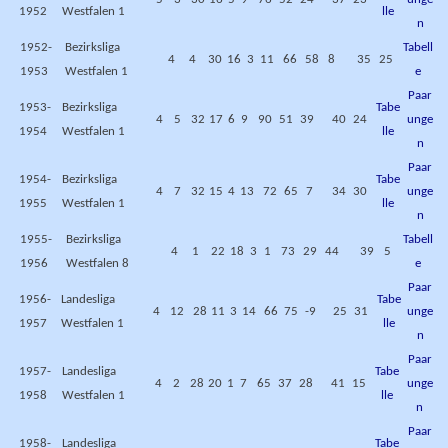
1952
Westfalen 1
lle
n
1952-
Bezirksliga
Tabell
4
4
30
16
3
11
66
58
8
35
25
1953
Westfalen 1
e
Paar
1953-
Bezirksliga
Tabe
4
5
32
17
6
9
90
51
39
40
24
unge
1954
Westfalen 1
lle
n
Paar
1954-
Bezirksliga
Tabe
4
7
32
15
4
13
72
65
7
34
30
unge
1955
Westfalen 1
lle
n
1955-
Bezirksliga
Tabell
4
1
22
18
3
1
73
29
44
39
5
1956
Westfalen 8
e
Paar
1956-
Landesliga
Tabe
4
12
28
11
3
14
66
75
-9
25
31
unge
1957
Westfalen 1
lle
n
Paar
1957-
Landesliga
Tabe
4
2
28
20
1
7
65
37
28
41
15
unge
1958
Westfalen 1
lle
n
Paar
1958-
Landesliga
Tabe