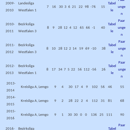
2009-
Landesliga
Tabel
7
16
30
3
6
21
22
98
-76
15
unge
2010
Westfalen 1
le
n
Paar
2010-
Bezirksliga
Tabel
8
9
28
12
4
12
65
66
-1
40
unge
2011
Westfalen 3
le
n
Paar
2011-
Bezirksliga
Tabel
8
10
28
12
2
14
59
69
-10
38
unge
2012
Westfalen 3
le
n
Paar
2012-
Bezirksliga
Tabel
8
17
34
7
5
22
56
112
-56
26
unge
2013
Westfalen 1
le
n
2013-
Kreisliga A, Lemgo
9
4
30
17
4
9
102
56
46
55
2014
2014-
Kreisliga A, Lemgo
9
2
28
22
2
4
112
31
81
68
2015
2015-
Kreisliga A, Lemgo
9
1
30
30
0
0
136
25
111
90
2016
Paar
2016-
Bezirksliga
Tabel