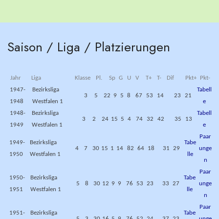
Saison / Liga / Platzierungen
Jahr
Liga
Klasse
Pl.
Sp
G
U
V
T+
T-
Dif
Pkt+
Pkt-
1947-
Bezirksliga
Tabell
3
5
22
9
5
8
67
53
14
23
21
1948
Westfalen 1
e
1948-
Bezirksliga
Tabell
3
2
24
15
5
4
74
32
42
35
13
1949
Westfalen 1
e
Paar
1949-
Bezirksliga
Tabe
4
7
30
15
1
14
82
64
18
31
29
unge
1950
Westfalen 1
lle
n
Paar
1950-
Bezirksliga
Tabe
5
8
30
12
9
9
76
53
23
33
27
unge
1951
Westfalen 1
lle
n
Paar
1951-
Bezirksliga
Tabe
5
3
30
16
5
9
76
52
24
37
23
unge