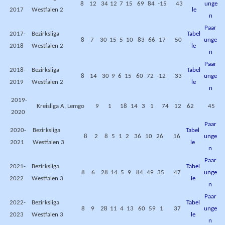
8
12
34
12
7
15
69
84
-15
43
unge
2017
Westfalen 2
le
n
Paar
2017-
Bezirksliga
Tabel
8
7
30
15
5
10
83
66
17
50
unge
2018
Westfalen 2
le
n
Paar
2018-
Bezirksliga
Tabel
8
14
30
9
6
15
60
72
-12
33
unge
2019
Westfalen 2
le
n
2019-
Kreisliga A, Lemgo
9
1
18
14
3
1
74
12
62
45
2020
Paar
2020-
Bezirksliga
Tabel
8
2
8
5
1
2
36
10
26
16
unge
2021
Westfalen 3
le
n
Paar
2021-
Bezirksliga
Tabel
8
6
28
14
5
9
84
49
35
47
unge
2022
Westfalen 3
le
n
Paar
2022-
Bezirksliga
Tabel
8
9
28
11
4
13
60
59
1
37
unge
2023
Westfalen 3
le
n