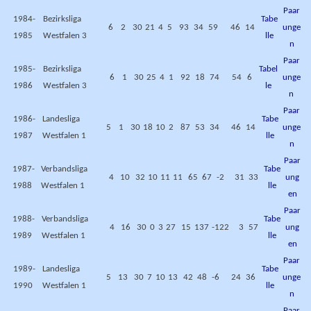
Paar
1984-
Bezirksliga
Tabe
6
2
30
21
4
5
93
34
59
46
14
unge
1985
Westfalen 3
lle
n
Paar
1985-
Bezirksliga
Tabel
6
1
30
25
4
1
92
18
74
54
6
unge
1986
Westfalen 3
le
n
Paar
1986-
Landesliga
Tabe
5
1
30
18
10
2
87
53
34
46
14
unge
1987
Westfalen 1
lle
n
Paar
1987-
Verbandsliga
Tabe
4
10
32
10
11
11
65
67
-2
31
33
ung
1988
Westfalen 1
lle
en
Paar
1988-
Verbandsliga
Tabe
4
16
30
0
3
27
15
137
-122
3
57
ung
1989
Westfalen 1
lle
en
Paar
1989-
Landesliga
Tabe
5
13
30
7
10
13
42
48
-6
24
36
unge
1990
Westfalen 1
lle
n
Paar