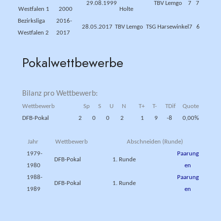
29.08.1999
TBV Lemgo
7
7
Westfalen 1
2000
Holte
Bezirksliga
2016-
28.05.2017
TBV Lemgo
TSG Harsewinkel
7
6
Westfalen 2
2017
Pokalwettbewerbe
Bilanz pro Wettbewerb:
Wettbewerb
Sp
S
U
N
T+
T-
TDif
Quote
DFB-Pokal
2
0
0
2
1
9
-8
0,00%
Jahr
Wettbewerb
Abschneiden (Runde)
1979-
Paarung
DFB-Pokal
1. Runde
1980
en
1988-
Paarung
DFB-Pokal
1. Runde
1989
en