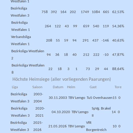
Westfalen 1
Bezirksliga
758
392
164
202
1749
1084
665
62,53%
Westfalen 3
Bezirksliga
264
122
43
99
659
540
119
54,36%
Westfalen 1
Verbandsliga
208
55
59
94
291
437
-146
40,63%
Westfalen 1
Bezirksliga Westfalen
94
36
18
40
212
222
-10
47,87%
2
Bezirksliga Westfalen
22
18
3
1
73
29
44
88,64%
8
Höchste Heimsiege (aller vorliegenden Paarungen)
Liga
Saison
Datum
Heim
Gast
Tore
Bezirksliga
2003-
30.11.2003
TBV Lemgo
TuS Ovenhausen
15
0
Westfalen 3
2004
Bezirksliga
2020-
SpVg. Brakel
04.10.2020
TBV Lemgo
14
0
Westfalen 3
2021
II
Bezirksliga
2025-
VfR
21.05.2026
TBV Lemgo
10
0
Westfalen 3
2026
Borgentreich